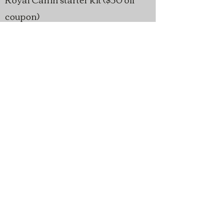
coupon)
On video!
Some pictures...