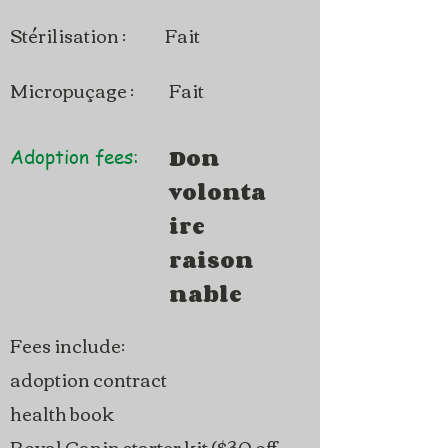
Stérilisation :
Fait
Micropuçage :
Fait
Don
Adoption fees:
volonta
ire
raison
nable
Fees include:
adoption contract
health book
Royal Canin starter kit ($30 off