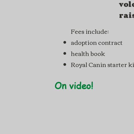
vol
rai
Fees include:
adoption contract
health book
Royal Canin starter ki
On video!