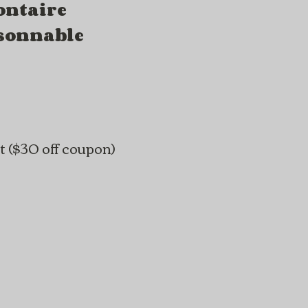
ontaire
sonnable
t ($30 off coupon)