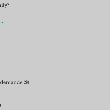
ily?
..
t
t
 demande ($)
n