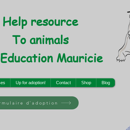
Help resource
To animals
 Education Mauricie
ses
Up for adoption!
Contact
Shop
Blog
ormulaire d'adoption