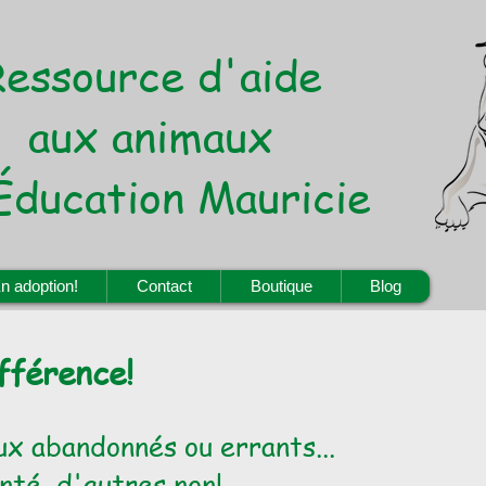
Ressource d'aide
aux animaux
Éducation Mauricie
n adoption!
Contact
Boutique
Blog
fférence!
x abandonnés ou errants...
nté, d'autres non!